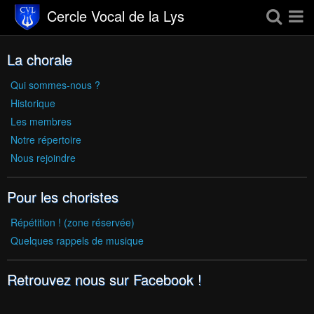
Cercle Vocal de la Lys
La chorale
Page d'accueil
Agenda
Qui sommes-nous ?
Historique
Album photos
Les membres
Notre répertoire
Livre d'or
Nous rejoindre
Revue de presse
Pour les choristes
Contact
Répétition ! (zone réservée)
Quelques rappels de musique
Retrouvez nous sur Facebook !